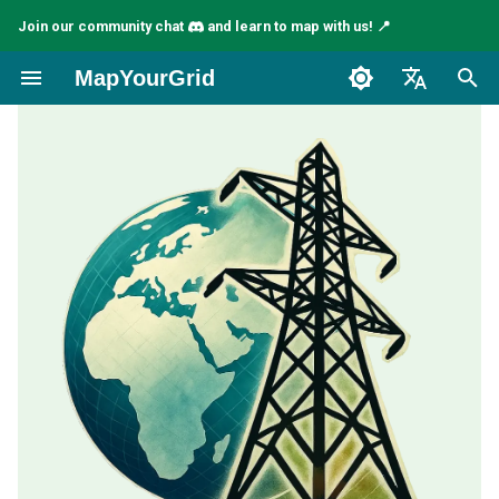
Join our community chat
and learn to map with us! 📍
I
MapYourGrid
n
English
i
Español
t
Français
i
a
l
i
s
a
t