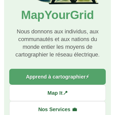
i
MapYourGrid
o
n
Nous donnons aux individus, aux
d
communautés et aux nations du
e
monde entier les moyens de
l
cartographier le réseau électrique.
a
r
Apprend à cartographier⚡
e
c
Map It📍
h
e
Nos Services 💼
r