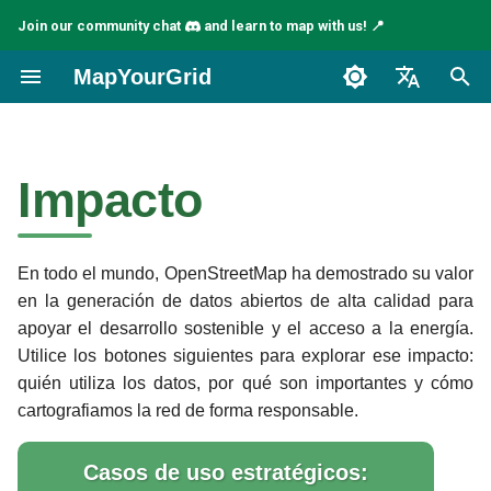
Join our community chat
and learn to map with us! 📍
I
MapYourGrid
n
English
Casos de uso estratégicos:
i
Español
energía, respuesta ante
Impacto
c
desastres y desarrollo
Français
i
¿Por qué OpenStreetMap es
a
En todo el mundo, OpenStreetMap ha demostrado su valor
importante para la red
en la generación de datos abiertos de alta calidad para
eléctrica?
l
apoyar el desarrollo sostenible y el acceso a la energía.
i
Utilice los botones siguientes para explorar ese impacto:
OpenStreetMap para una
quién utiliza los datos, por qué son importantes y cómo
modelización energética
z
cartografiamos la red de forma responsable.
más inteligente
a
n
Confiado por importantes
Casos de uso estratégicos: