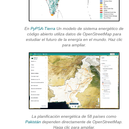
infraestructura de red ya es
públicamente visible
El mayor riesgo: la falta de
En
PyPSA-Tierra
Un modelo de sistema energético de
datos
código abierto utiliza datos de OpenStreetMap para
estudiar el futuro de la energía en el mundo. Haz clic
Nuestro enfoque de la
para ampliar.
mitigación de riesgos
Consentimiento
comunitario y alineación
local
Límites claros de lo que
cartografiamos
Validación de datos y
La planificación energética de 58 países como
control de versiones
Pakistán
dependen directamente de OpenStreetMap.
Haga clic para ampliar.