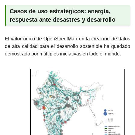
Ahorrar millones ampliando
Casos de uso estratégicos: energía,
el acceso
respuesta ante desastres y desarrollo
Ejemplos de países de
renta alta
El valor único de OpenStreetMap en la creación de datos
de alta calidad para el desarrollo sostenible ha quedado
¿Quién utiliza los datos de
demostrado por múltiples iniciativas en todo el mundo:
red de OpenStreetMap?
Cartografía responsable de la
red: Comprender los riesgos
y su mitigación
Por qué el mapeo de
infraestructuras suscita
inquietudes
La mayor parte de la