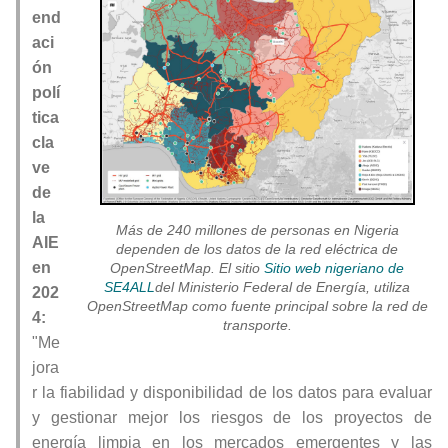
end
aci
ón
polí
tica
cla
ve
de
la
Más de 240 millones de personas en Nigeria
AIE
dependen de los datos de la red eléctrica de
en
OpenStreetMap. El sitio
Sitio web nigeriano de
SE4ALL
del Ministerio Federal de Energía, utiliza
202
OpenStreetMap como fuente principal sobre la red de
4:
transporte.
"Me
jora
r la fiabilidad y disponibilidad de los datos para evaluar
y gestionar mejor los riesgos de los proyectos de
energía limpia en los mercados emergentes y las