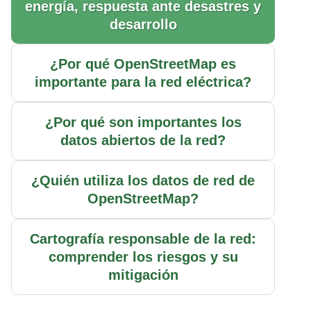
organizaciones
energía, respuesta ante desastres y
d
internacionales
desarrollo
o
Las redes de energía
b
¿Por qué OpenStreetMap es
determinan nuestro futuro
importante para la red eléctrica?
ú
Creciente reconocimiento
s
académico
¿Por qué son importantes los
q
datos abiertos de la red?
¿Por qué son importantes los
u
datos abiertos de la red?
¿Quién utiliza los datos de red de
e
OpenStreetMap?
Cerrar la brecha de datos
d
en los países en desarrollo
a
Cartografía responsable de la red:
Crear confianza mediante
comprender los riesgos y su
la transparencia y la
mitigación
trazabilidad